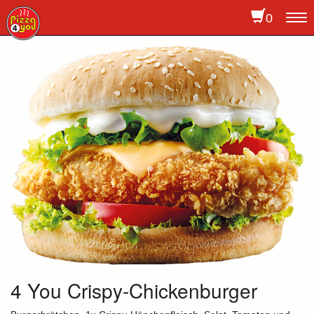
0
To
na
4 You Crispy-Chickenburger