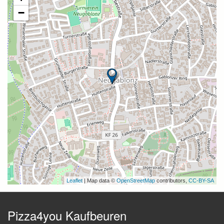
−
Leaflet
| Map data ©
OpenStreetMap
contributors,
CC-BY-SA
Pizza4you Kaufbeuren