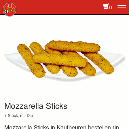
0
To
na
Mozzarella Sticks
7 Stück, mit Dip
Mozzarella Sticks in Kaufbeuren bestellen (in